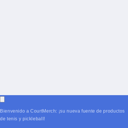
Bienvenido a CourtMerch: ¡su nueva fuente de productos
de tenis y pickleball!