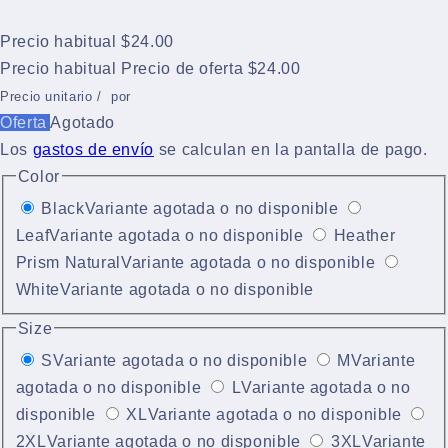
Precio habitual
$24.00
Precio habitual
Precio de oferta
$24.00
Precio unitario
/
por
Oferta
Agotado
Los
gastos de envío
se calculan en la pantalla de pago.
Color
Black
Variante agotada o no disponible
Leaf
Variante agotada o no disponible
Heather
Prism Natural
Variante agotada o no disponible
White
Variante agotada o no disponible
Size
S
Variante agotada o no disponible
M
Variante
agotada o no disponible
L
Variante agotada o no
disponible
XL
Variante agotada o no disponible
2XL
Variante agotada o no disponible
3XL
Variante