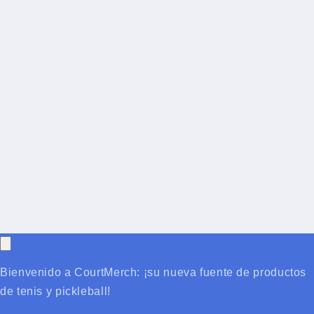
Bienvenido a CourtMerch: ¡su nueva fuente de productos
de tenis y pickleball!