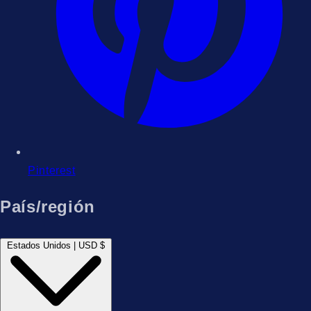
Pinterest
País/región
Estados Unidos | USD $