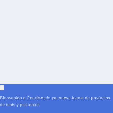
Bienvenido a CourtMerch: ¡su nueva fuente de productos
de tenis y pickleball!