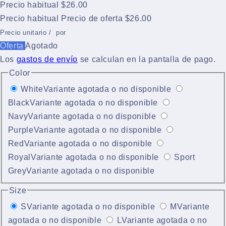
Precio habitual
$26.00
Precio habitual
Precio de oferta
$26.00
Precio unitario
/
por
Oferta
Agotado
Los
gastos de envío
se calculan en la pantalla de pago.
Color
White
Variante agotada o no disponible
Black
Variante agotada o no disponible
Navy
Variante agotada o no disponible
Purple
Variante agotada o no disponible
Red
Variante agotada o no disponible
Royal
Variante agotada o no disponible
Sport
Grey
Variante agotada o no disponible
Size
S
Variante agotada o no disponible
M
Variante
agotada o no disponible
L
Variante agotada o no