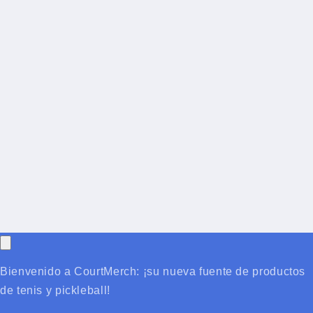
Bienvenido a CourtMerch: ¡su nueva fuente de productos
de tenis y pickleball!