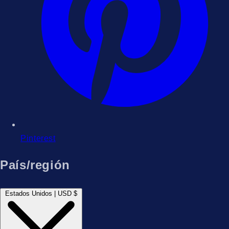
Pinterest
País/región
Estados Unidos | USD $